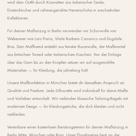
wird dein Outfit durch Krawatten aus italienischer Seide,
Einstecktücher und rahmengenähte Herrenschuhe in wechselnden
Kollektionen.
Für deinen Maßanzug in Berlin verwenden wir Schurwolle von
Webereien wie Loro Piana, Vitale Barberis Canonico und Dugdale
Bros. Dein Maßhemd entsteht aus feinster Baumwolle, der Maßmantel
aus britischem Tweed oder italienischem Kaschmir. Von der Einlage
über das Garn bis zu den Knöpfen setzen wir auf ausgewählte
Materialien — für Kleidung, die jahrelang hält.
Unsere Maßkonfektion in München bietet dir denselben Anspruch an
Qualität und Passform. Jede Silhouette wird individuell für deine Maße
und Vorlieben entwickelt. Wir verbinden klassische Tailoring-Regeln mit
modernem Design — für Kleidungsstücke, die dich kleiden und nicht
verkleiden.
Vereinbare einen kostenlosen Beratungstermin für deinen Maßanzug in
Berlin Mitte, München oder Riga. Unser Flagshipstore liegt an der