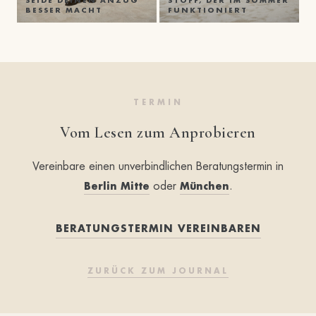
SEIDE DEINEN ANZUG
STOFF, DER IM SOMMER
BESSER MACHT
FUNKTIONIERT
TERMIN
Vom Lesen zum Anprobieren
Vereinbare einen unverbindlichen Beratungstermin in
oder
.
Berlin Mitte
München
BERATUNGSTERMIN VEREINBAREN
ZURÜCK ZUM JOURNAL