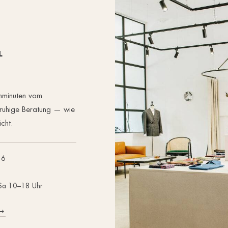
L
hminuten vom
 ruhige Beratung — wie
icht.
26
 Sa 10–18 Uhr
→