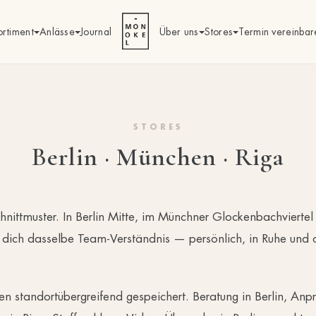
ortiment
Anlässe
Journal
Über uns
Stores
Termin vereinbar
STORES
Berlin · München · Riga
hnittmuster.
In Berlin Mitte, im Münchner Glockenbachviertel 
 dich dasselbe Team-Verständnis — persönlich, in Ruhe und
n standortübergreifend gespeichert. Beratung in Berlin, An