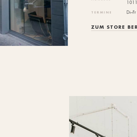
1011
Di–F
TERMINE
ZUM STORE BE