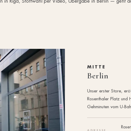
n in Riga, Stoffwahl per Video, Übergabe in Berlin — geht a
MITTE
Berlin
Unser erster Store, er
Rosenthaler Platz und
Gehminuten vom U-Bahn
Rosen
ADRESSE