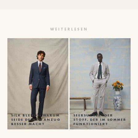
WEITERLESEN
SILK BLENDS: WARUM
SEERSUCKER: DER
SEIDE DEINEN ANZUG
STOFF, DER IM SOMMER
BESSER MACHT
FUNKTIONIERT