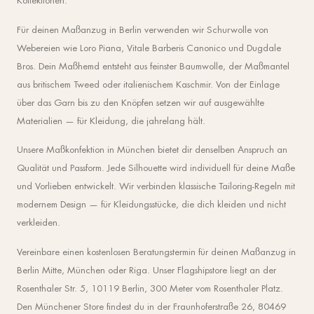
Kollektionen.
Für deinen Maßanzug in Berlin verwenden wir Schurwolle von
Webereien wie Loro Piana, Vitale Barberis Canonico und Dugdale
Bros. Dein Maßhemd entsteht aus feinster Baumwolle, der Maßmantel
aus britischem Tweed oder italienischem Kaschmir. Von der Einlage
über das Garn bis zu den Knöpfen setzen wir auf ausgewählte
Materialien — für Kleidung, die jahrelang hält.
Unsere Maßkonfektion in München bietet dir denselben Anspruch an
Qualität und Passform. Jede Silhouette wird individuell für deine Maße
und Vorlieben entwickelt. Wir verbinden klassische Tailoring-Regeln mit
modernem Design — für Kleidungsstücke, die dich kleiden und nicht
verkleiden.
Vereinbare einen kostenlosen Beratungstermin für deinen Maßanzug in
Berlin Mitte, München oder Riga. Unser Flagshipstore liegt an der
Rosenthaler Str. 5, 10119 Berlin, 300 Meter vom Rosenthaler Platz.
Den Münchener Store findest du in der Fraunhoferstraße 26, 80469