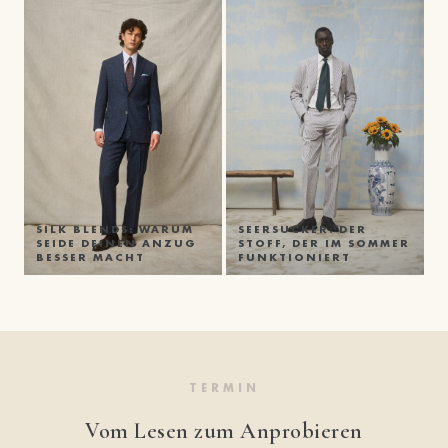
SILK BLENDS: WARUM
SEERSUCKER: DER
SEIDE DEINEN ANZUG
STOFF, DER IM SOMMER
BESSER MACHT
FUNKTIONIERT
TERMIN
Vom Lesen zum Anprobieren