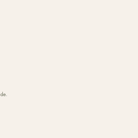
.de
.