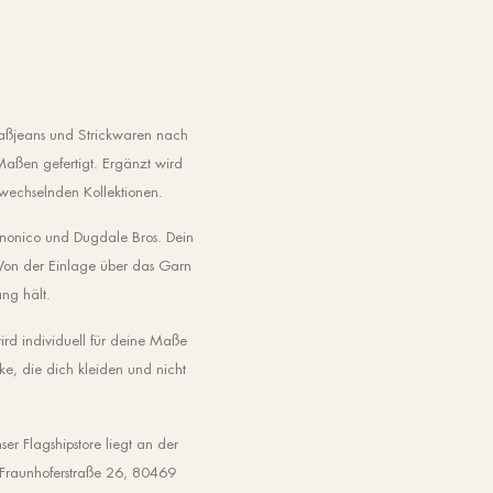
aßjeans und Strickwaren nach
aßen gefertigt. Ergänzt wird
 wechselnden Kollektionen.
anonico und Dugdale Bros. Dein
 Von der Einlage über das Garn
ng hält.
ird individuell für deine Maße
ke, die dich kleiden und nicht
r Flagshipstore liegt an der
r Fraunhoferstraße 26, 80469