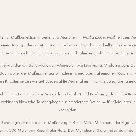
zialist für Maßkonfektion in Berlin und München — Maßanzüge, Maßhemden, M
iness-Anzug oder Smart Casual — jedes Stück wird individuell nach deinen M
en aus italienischer Seide, Einstecktücher und rahmengenähte Herrenschuhe in
 verwenden wir Schurwolle von Webereien wie Loro Piana, Vitale Barberis C
 Baumwolle, der Maßmantel aus britischem Tweed oder italienischem Kaschmir.
den Knöpfen setzen wir auf ausgewählte Materialien — für Kleidung, die jahrela
en bietet dir denselben Anspruch an Qualität und Passform. Jede Silhouette w
 verbinden klassische Tailoring-Regeln mit modernem Design — für Kleidungsstüc
verkleiden.
n Beratungstermin für deinen Maßanzug in Berlin Mitte, München oder Riga. Unse
erlin, 300 Meter vom Rosenthaler Platz. Den Münchener Store findest du in de