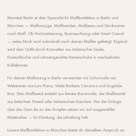
Monokel Berlin ist dein Spezialist für Maßkonfektion in Berlin und
München — Maßanzüge, Maßhemden, Maßjeans und Strickwaren
nach Maß. Ob Hochzeitsanzug, Business-Anzug oder Smart Casual
— jedes Stück wird individuell nach deinen Maßen gefertigt. Ergänzt
wird dein Outfit durch Krawatten aus italienischer Seide,
Einstecktücher und rahmengenähte Herrenschuhe in wechselnden
Kollektionen.
Für deinen Maßanzug in Berlin verwenden wir Schurwolle von
Webereien wie Loro Piana, Vitale Barberis Canonico und Dugdale
Bros. Dein Maßhemd entsteht aus feinster Baumwolle, der Maßmantel
aus britischem Tweed oder italienischem Kaschmir. Von der Einlage
über das Garn bis zu den Knöpfen setzen wir auf ausgewählte
Materialien — für Kleidung, die jahrelang hält.
Unsere Maßkonfektion in München bietet dir denselben Anspruch an