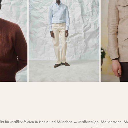
zialist für Maßkonfektion in Berlin und München — Maßanzüge, Maßhemden, M