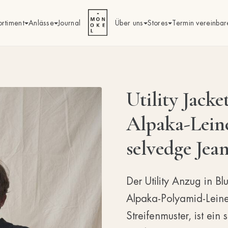
ortiment
Anlässe
Journal
Über uns
Stores
Termin vereinbar
Utility Jacke
Alpaka-Lein
selvedge Jea
Der Utility Anzug in Bl
Alpaka-Polyamid-Leine
Streifenmuster, ist ein s