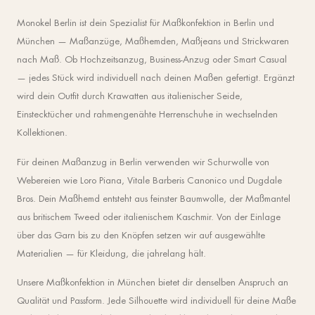
Monokel Berlin ist dein Spezialist für Maßkonfektion in Berlin und
München — Maßanzüge, Maßhemden, Maßjeans und Strickwaren
nach Maß. Ob Hochzeitsanzug, Business-Anzug oder Smart Casual
— jedes Stück wird individuell nach deinen Maßen gefertigt. Ergänzt
wird dein Outfit durch Krawatten aus italienischer Seide,
Einstecktücher und rahmengenähte Herrenschuhe in wechselnden
Kollektionen.
Für deinen Maßanzug in Berlin verwenden wir Schurwolle von
Webereien wie Loro Piana, Vitale Barberis Canonico und Dugdale
Bros. Dein Maßhemd entsteht aus feinster Baumwolle, der Maßmantel
aus britischem Tweed oder italienischem Kaschmir. Von der Einlage
über das Garn bis zu den Knöpfen setzen wir auf ausgewählte
Materialien — für Kleidung, die jahrelang hält.
Unsere Maßkonfektion in München bietet dir denselben Anspruch an
Qualität und Passform. Jede Silhouette wird individuell für deine Maße