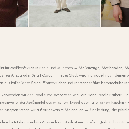
zialist für Maßkonfektion in Berlin und München — Maßanzüge, Maßhemden, M
iness-Anzug oder Smart Casual — jedes Stück wird individuell nach deinen M
en aus italienischer Seide, Einstecktücher und rahmengenähte Herrenschuhe in
 verwenden wir Schurwolle von Webereien wie Loro Piana, Vitale Barberis C
 Baumwolle, der Maßmantel aus britischem Tweed oder italienischem Kaschmir.
den Knöpfen setzen wir auf ausgewählte Materialien — für Kleidung, die jahrela
en bietet dir denselben Anspruch an Qualität und Passform. Jede Silhouette w