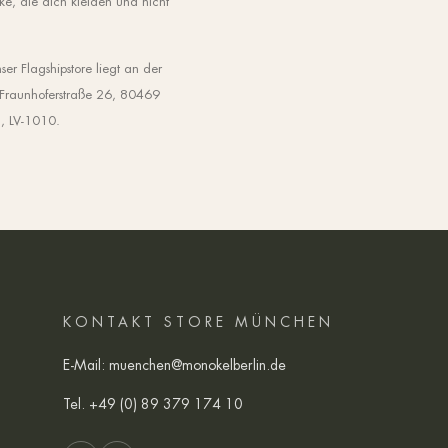
ke, die dich kleiden und nicht
r Flagshipstore liegt an der
r Fraunhoferstraße 26, 80469
8, LV-1010.
KONTAKT STORE MÜNCHEN
E-Mail:
muenchen@monokelberlin.de
Tel.
+49 (0) 89 379 174 10