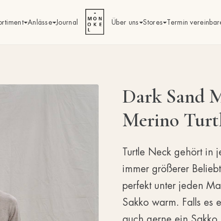
ortiment
Anlässe
Journal
Über uns
Stores
Termin vereinbar
Dark Sand M
Merino Turt
Turtle Neck gehört in 
immer größerer Beliebth
perfekt unter jeden Ma
Sakko warm. Falls es e
auch gerne ein Sakko