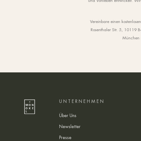
und Vorlieben entwickelt. Wir
Vereinbare einen kostenlose
Rosenthaler Str. 5, 10119 B
München im
UNTERNEHMEN
Über Uns
Newsletter
Presse