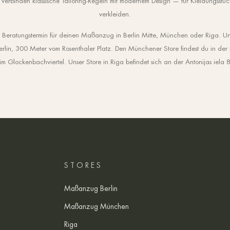
 verbinden klassische Tailoring-Regeln mit modernem Design — für Kleidungsstüc
verkleiden.
n Beratungstermin für deinen Maßanzug in Berlin Mitte, München oder Riga. Unse
erlin, 300 Meter vom Rosenthaler Platz. Den Münchener Store findest du in de
 Glockenbachviertel. Unser Store in Riga befindet sich an der Antonijas iela 
STORES
Maßanzug Berlin
Maßanzug München
Riga