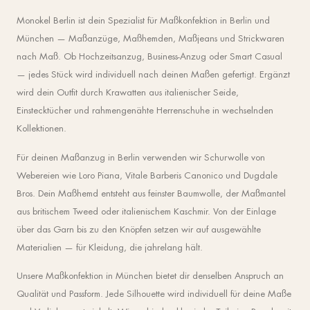
Monokel Berlin ist dein Spezialist für Maßkonfektion in Berlin und
München — Maßanzüge, Maßhemden, Maßjeans und Strickwaren
nach Maß. Ob Hochzeitsanzug, Business-Anzug oder Smart Casual
— jedes Stück wird individuell nach deinen Maßen gefertigt. Ergänzt
wird dein Outfit durch Krawatten aus italienischer Seide,
Einstecktücher und rahmengenähte Herrenschuhe in wechselnden
Kollektionen.
Für deinen Maßanzug in Berlin verwenden wir Schurwolle von
Webereien wie Loro Piana, Vitale Barberis Canonico und Dugdale
Bros. Dein Maßhemd entsteht aus feinster Baumwolle, der Maßmantel
aus britischem Tweed oder italienischem Kaschmir. Von der Einlage
über das Garn bis zu den Knöpfen setzen wir auf ausgewählte
Materialien — für Kleidung, die jahrelang hält.
Unsere Maßkonfektion in München bietet dir denselben Anspruch an
Qualität und Passform. Jede Silhouette wird individuell für deine Maße