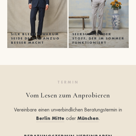
SILK BLENDS: WARUM
SEERSUCKER: DER
SEIDE DEINEN ANZUG
STOFF, DER IM SOMMER
BESSER MACHT
FUNKTIONIERT
TERMIN
Vom Lesen zum Anprobieren
Vereinbare einen unverbindlichen Beratungstermin in
oder
.
Berlin Mitte
München