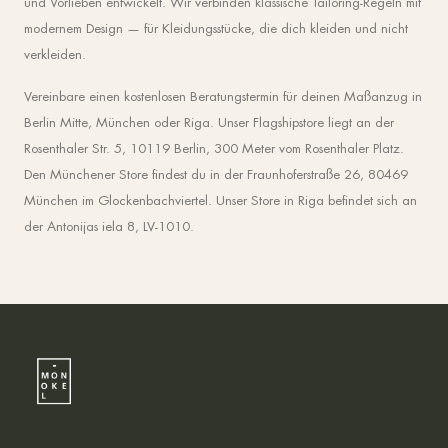
und Vorlieben entwickelt. Wir verbinden klassische Tailoring-Regeln mit
modernem Design — für Kleidungsstücke, die dich kleiden und nicht
verkleiden.
Vereinbare einen kostenlosen Beratungstermin für deinen Maßanzug in
Berlin Mitte, München oder Riga. Unser Flagshipstore liegt an der
Rosenthaler Str. 5, 10119 Berlin, 300 Meter vom Rosenthaler Platz.
Den Münchener Store findest du in der Fraunhoferstraße 26, 80469
München im Glockenbachviertel. Unser Store in Riga befindet sich an
der Antonijas iela 8, LV-1010.