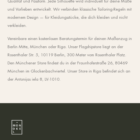
Qualität und Passform. Jede Silhouette wird individuell für deine Maße
und Vorlieben entwickelt. Wir verbinden klassische Tailoring-Regeln mit
modernem Design — für Kleidungsstücke, die dich kleiden und nicht
verkleiden.
Vereinbare einen kostenlosen Beratungstermin für deinen Maßanzug in
Berlin Mitte, München oder Riga. Unser Flagshipstore liegt an der
Rosenthaler Str. 5, 10119 Berlin, 300 Meter vom Rosenthaler Platz.
Den Münchener Store findest du in der Fraunhoferstraße 26, 80469
München im Glockenbachviertel. Unser Store in Riga befindet sich an
der Antonijas iela 8, LV-1010.