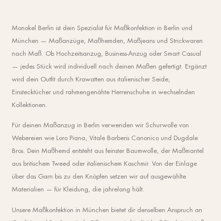
Monokel Berlin ist dein Spezialist für Maßkonfektion in Berlin und
München — Maßanzüge, Maßhemden, Maßjeans und Strickwaren
nach Maß. Ob Hochzeitsanzug, Business-Anzug oder Smart Casual
— jedes Stück wird individuell nach deinen Maßen gefertigt. Ergänzt
wird dein Outfit durch Krawatten aus italienischer Seide,
Einstecktücher und rahmengenähte Herrenschuhe in wechselnden
Kollektionen.
Für deinen Maßanzug in Berlin verwenden wir Schurwolle von
Webereien wie Loro Piana, Vitale Barberis Canonico und Dugdale
Bros. Dein Maßhemd entsteht aus feinster Baumwolle, der Maßmantel
aus britischem Tweed oder italienischem Kaschmir. Von der Einlage
über das Garn bis zu den Knöpfen setzen wir auf ausgewählte
Materialien — für Kleidung, die jahrelang hält.
Unsere Maßkonfektion in München bietet dir denselben Anspruch an